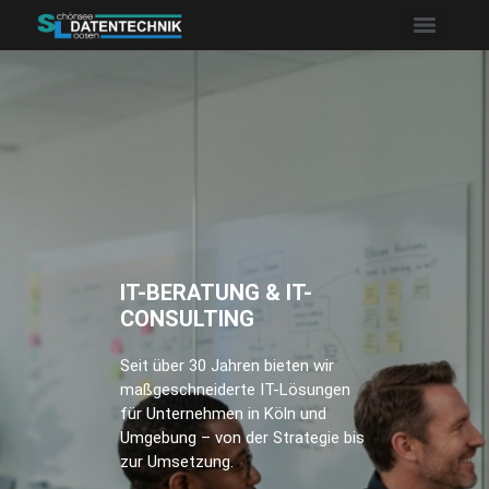
IT-BERATUNG & IT-
CONSULTING
Seit über 30 Jahren bieten wir
maßgeschneiderte IT-Lösungen
für Unternehmen in Köln und
Umgebung – von der Strategie bis
zur Umsetzung.